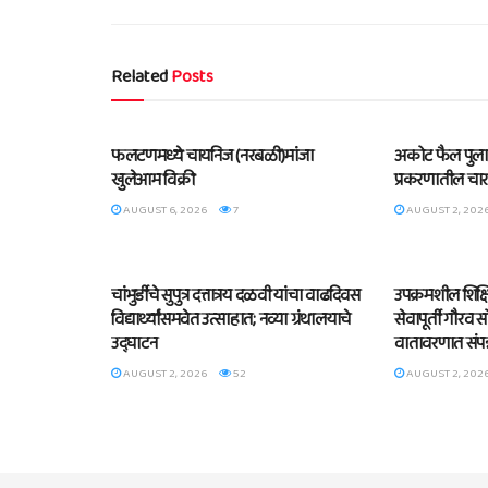
Related
Posts
BLOG
BLOG
फलटणमध्ये चायनिज (नरबळी)मांजा
अकोट फैल पुलावर
खुलेआम विक्री
प्रकरणातील चार
AUGUST 6, 2026
7
AUGUST 2, 202
BLOG
BLOG
चांभुर्डीचे सुपुत्र दत्तात्रय दळवी यांचा वाढदिवस
उपक्रमशील शिक्षि
विद्यार्थ्यांसमवेत उत्साहात; नव्या ग्रंथालयाचे
सेवापूर्ती गौरव
उद्घाटन
वातावरणात संपन
AUGUST 2, 2026
52
AUGUST 2, 202