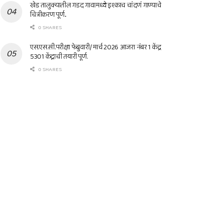
खेड तालुक्यातील गडद गावामध्ये इश्काच चांदणं गाण्याचे
चित्रीकरण पूर्ण..
0 SHARES
एस.एस.सी.परीक्षा फेब्रुवारी/ मार्च 2026 आजरा नंबर 1 केंद्र
5301 केंद्राची तयारी पूर्ण.
0 SHARES