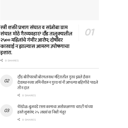
स्त्री शक्ती प्रभाग संघात व सांजोबा ग्राम
संघात मोठे गैरव्यवहार? दौंड तालुक्यातील
२५०० महिलांचे गंभीर आरोप; दोषींवर
कारवाई न झाल्यास आमरण उपोषणाचा
इशारा.
0 SHARES
दौंड बोरीपारधी बोरमलनाथ मंदिरातील गुरव झाले हैवान
देवस्थानच्या जमिनीवरून गुरव यांनी आपल्या बहिणीचे पाडले
तीन दात
0 SHARES
येरंडोळ-बुजवडे रस्ता कामाचा अशोकअण्णा चराटी यांच्या
हस्ते शुभारंभ; २५ लाखांचा निधी मंजूर
0 SHARES