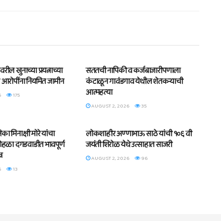
BLOG
ील खुनाच्या प्रयत्नाच्या
सततची नापिकी व कर्जबाजारीपणाला
 आरोपींना नियमित जामीन
कंटाळून गावंडगाव येथील शेतकऱ्याची
आत्महत्या
6
175
AUGUST 2, 2026
35
BLOG
का मिनाक्षी मोरे यांचा
लोकशाहीर अण्णाभाऊ साठे यांची १०६ वी
 सोहळा दगडवाडीत भावपूर्ण
जयंती शिरोळ येथे उत्साहात साजरी
्न
AUGUST 2, 2026
96
6
13