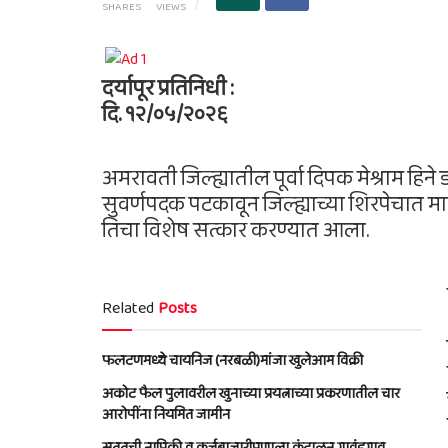
SHARES
VIEWS
दर्यापूर प्रतिनिधी :
दि. १२/०५/२०२६
अमरावती जिल्ह्यातील पूर्वा दिपक मेश्राम हिने
सुवर्णपदक पटकावून जिल्ह्याच्या शिरपेचात म
तिचा विशेष सत्कार करण्यात आला.
Related
Posts
फलटणमध्ये चायनिज (नरबळी)मांजा खुलेआम विक्री
अकोट फैल पुलावरील खुनाच्या प्रयत्नाच्या प्रकरणातील चार
आरोपींना नियमित जामीन
सततची नापिकी व कर्जबाजारीपणाला कंटाळून गावंडगाव