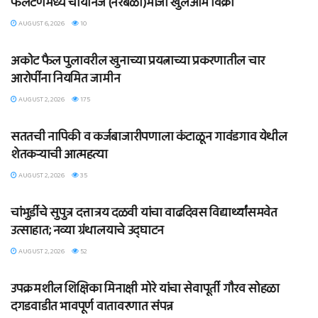
फलटणमध्ये चायनिज (नरबळी)मांजा खुलेआम विक्री
AUGUST 6, 2026
10
BLOG
अकोट फैल पुलावरील खुनाच्या प्रयत्नाच्या प्रकरणातील चार
आरोपींना नियमित जामीन
AUGUST 2, 2026
175
BLOG
सततची नापिकी व कर्जबाजारीपणाला कंटाळून गावंडगाव येथील
शेतकऱ्याची आत्महत्या
AUGUST 2, 2026
35
BLOG
चांभुर्डीचे सुपुत्र दत्तात्रय दळवी यांचा वाढदिवस विद्यार्थ्यांसमवेत
उत्साहात; नव्या ग्रंथालयाचे उद्घाटन
AUGUST 2, 2026
52
BLOG
उपक्रमशील शिक्षिका मिनाक्षी मोरे यांचा सेवापूर्ती गौरव सोहळा
दगडवाडीत भावपूर्ण वातावरणात संपन्न