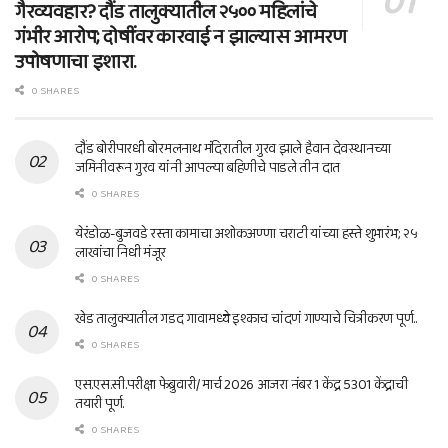
गैरव्यवहार? दौंड तालुक्यातील २५०० महिलांचे
गंभीर आरोप; दोषींवर कारवाई न झाल्यास आमरण
उपोषणाचा इशारा.
0 SHARES
दौंड बोरीपारधी बोरमलनाथ मंदिरातील गुरव झाले हैवान देवस्थानच्या
जमिनीवरून गुरव यांनी आपल्या बहिणीचे पाडले तीन दात
0 SHARES
येरंडोळ-बुजवडे रस्ता कामाचा अशोकअण्णा चराटी यांच्या हस्ते शुभारंभ; २५
लाखांचा निधी मंजूर
0 SHARES
खेड तालुक्यातील गडद गावामध्ये इश्काच चांदणं गाण्याचे चित्रीकरण पूर्ण..
0 SHARES
एस.एस.सी.परीक्षा फेब्रुवारी/ मार्च 2026 आजरा नंबर 1 केंद्र 5301 केंद्राची
तयारी पूर्ण.
0 SHARES