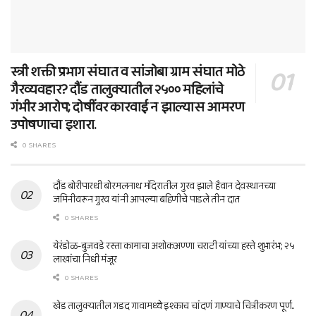
स्त्री शक्ती प्रभाग संघात व सांजोबा ग्राम संघात मोठे
गैरव्यवहार? दौंड तालुक्यातील २५०० महिलांचे
गंभीर आरोप; दोषींवर कारवाई न झाल्यास आमरण
उपोषणाचा इशारा.
0 SHARES
दौंड बोरीपारधी बोरमलनाथ मंदिरातील गुरव झाले हैवान देवस्थानच्या
जमिनीवरून गुरव यांनी आपल्या बहिणीचे पाडले तीन दात
0 SHARES
येरंडोळ-बुजवडे रस्ता कामाचा अशोकअण्णा चराटी यांच्या हस्ते शुभारंभ; २५
लाखांचा निधी मंजूर
0 SHARES
खेड तालुक्यातील गडद गावामध्ये इश्काच चांदणं गाण्याचे चित्रीकरण पूर्ण..