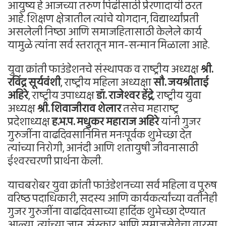
आयुष्य हे आजच्या तरुण पिढीसाठी प्रेरणादायी ठरत
आहे. शिक्षण क्षेत्रातील त्यांचे योगदान, विद्यार्थ्यांप्रती
असलेली निष्ठा आणि समाजहितासाठी केलेले कार्य
यामुळे त्यांना सर्व स्तरातून मान-सन्मान मिळाला आहे.
युवा क्रांती फाउंडेशनचे संस्थापक व राष्ट्रीय अध्यक्ष
श्री.
रविंद्र सूर्यवंशी
, राष्ट्रीय महिला अध्यक्षा
सौ. जयश्रीताई
अहिरे
, राष्ट्रीय उपाध्यक्ष
डॉ. राजेश्वर हेंद्रे
, राष्ट्रीय युवा
अध्यक्ष
श्री. शिवाजीराव शेलार
तसेच महाराष्ट्र
प्रदेशाध्यक्ष
ह.भ.प. मधुकर महाराज अहिरे
यांनी गुजर
गुरुजींना वाढदिवसानिमित्त मनःपूर्वक शुभेच्छा देत
त्यांच्या निरोगी, आनंदी आणि शतायुषी जीवनासाठी
ईश्वरचरणी प्रार्थना केली.
याचबरोबर युवा क्रांती फाउंडेशनच्या सर्व महिला व पुरुष
वरिष्ठ पदाधिकारी, सदस्य आणि कार्यकर्त्यांच्या वतीनेही
गुजर गुरुजींना वाढदिवसाच्या हार्दिक शुभेच्छा देण्यात
आल्या. त्यांच्या ज्ञान, संस्कार आणि समाजसेवेचा वारसा