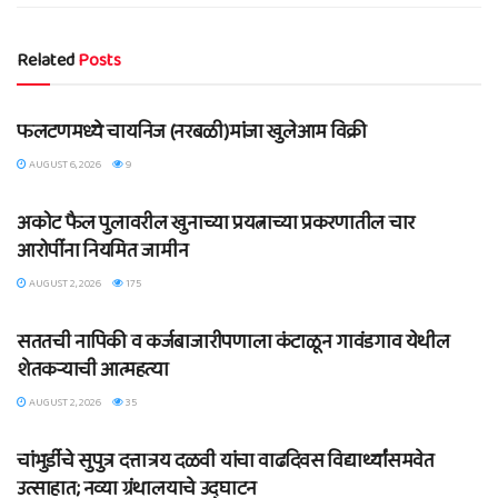
Related
Posts
BLOG
फलटणमध्ये चायनिज (नरबळी)मांजा खुलेआम विक्री
AUGUST 6, 2026
9
BLOG
अकोट फैल पुलावरील खुनाच्या प्रयत्नाच्या प्रकरणातील चार
आरोपींना नियमित जामीन
AUGUST 2, 2026
175
BLOG
सततची नापिकी व कर्जबाजारीपणाला कंटाळून गावंडगाव येथील
शेतकऱ्याची आत्महत्या
AUGUST 2, 2026
35
BLOG
चांभुर्डीचे सुपुत्र दत्तात्रय दळवी यांचा वाढदिवस विद्यार्थ्यांसमवेत
उत्साहात; नव्या ग्रंथालयाचे उद्घाटन