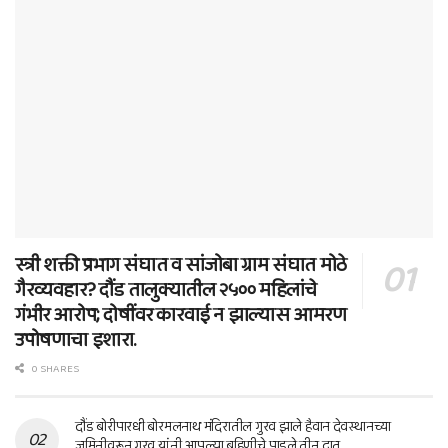
स्त्री शक्ती प्रभाग संघात व सांजोबा ग्राम संघात मोठे
गैरव्यवहार? दौंड तालुक्यातील २५०० महिलांचे
गंभीर आरोप; दोषींवर कारवाई न झाल्यास आमरण
उपोषणाचा इशारा.
0 SHARES
दौंड बोरीपारधी बोरमलनाथ मंदिरातील गुरव झाले हैवान देवस्थानच्या
जमिनीवरून गुरव यांनी आपल्या बहिणीचे पाडले तीन दात