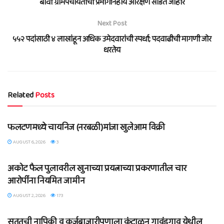
बावी ग्रामपंचायतीची प्रभागनिहाय आरक्षण सोडत जाहीर
Next Post
५५२ पदांसाठी ४ लाखांहून अधिक उमेदवारांची स्पर्धा; पदवाढीची मागणी जोर
धरतेय
Related
Posts
BLOG
फलटणमध्ये चायनिज (नरबळी)मांजा खुलेआम विक्री
AUGUST 6, 2026
3
BLOG
अकोट फैल पुलावरील खुनाच्या प्रयत्नाच्या प्रकरणातील चार
आरोपींना नियमित जामीन
AUGUST 2, 2026
173
BLOG
सततची नापिकी व कर्जबाजारीपणाला कंटाळून गावंडगाव येथील