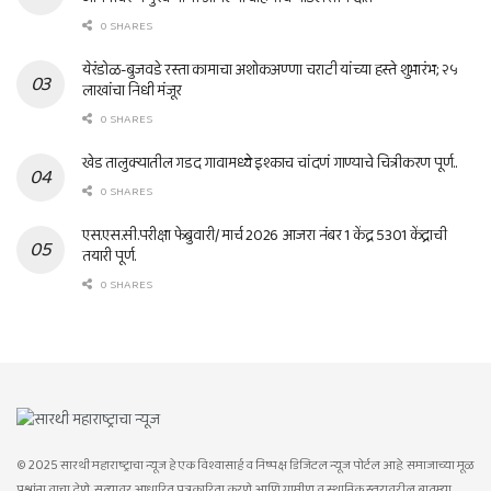
0 SHARES
येरंडोळ-बुजवडे रस्ता कामाचा अशोकअण्णा चराटी यांच्या हस्ते शुभारंभ; २५
लाखांचा निधी मंजूर
0 SHARES
खेड तालुक्यातील गडद गावामध्ये इश्काच चांदणं गाण्याचे चित्रीकरण पूर्ण..
0 SHARES
एस.एस.सी.परीक्षा फेब्रुवारी/ मार्च 2026 आजरा नंबर 1 केंद्र 5301 केंद्राची
तयारी पूर्ण.
0 SHARES
© 2025 सारथी महाराष्ट्राचा न्यूज हे एक विश्वासार्ह व निष्पक्ष डिजिटल न्यूज पोर्टल आहे. समाजाच्या मूळ
प्रश्नांना वाचा देणे, सत्यावर आधारित पत्रकारिता करणे आणि ग्रामीण व स्थानिक स्तरावरील बातम्या